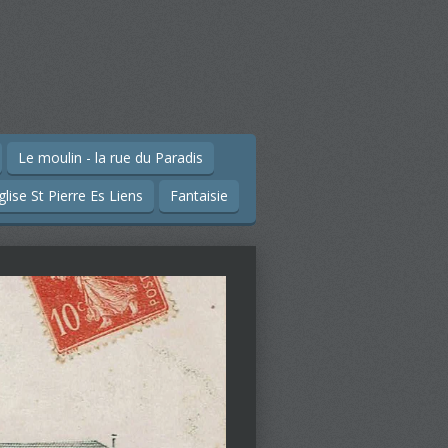
Le moulin - la rue du Paradis
glise St Pierre Es Liens
Fantaisie