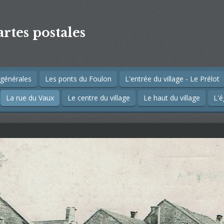
artes postales
générales
Les ponts du Foulon
L'entrée du village - Le Prélot
La rue du Vaux
Le centre du village
Le haut du village
L'é