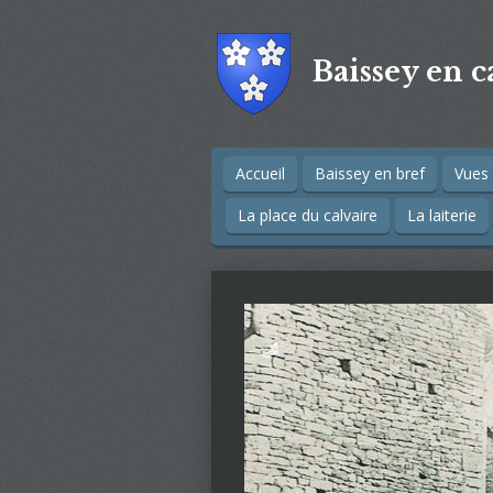
Passer
au
Baissey en c
contenu
principal
Accueil
Baissey en bref
Vues 
La place du calvaire
La laiterie